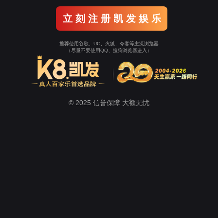
立 刻 注 册 凯 发 娱 乐
推荐使用谷歌、UC、火狐、夸客等主流浏览器
（尽量不要使用QQ、搜狗浏览器进入）
© 2025 信誉保障 大额无忧